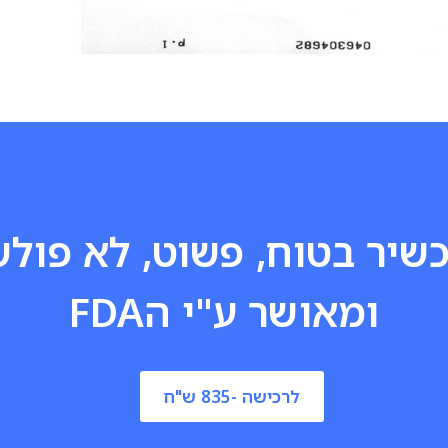
שיר בטוח, פשוט, לא פולש
ומאושר ע"י הFDA
לרכישה -
835 ש"ח