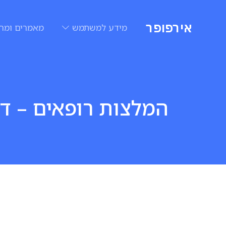
אירפופר
מידע למשתמש
מאמרים ומח
המלצות רופאים – ד״